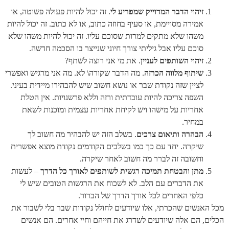
זיהוי הדבר המדוייק שמפריע לי
. זה יכול להיות פעולה פשוטה, או
אמירה מסויימת, או סעיף בחוזה כתוב, או לא כתוב. זה יכול להיות
משהו שלא מתקים למרות שסוכם עליו. זה יכול להיות משהו שלא
סוכם עליו אבל גיליתי צורך חיוני שנייצר בו הסכמה חדשה.
זיהוי השותפים לעניין
. את מי אני רוצה לשתף?
שיתוף מלווה הכרזה
. מה הדבר שקורה\ לא. מה אני מרגיש ואפשרי
לציין שזה נקודת שבר או נושא חשוב שיש להבהירו מיידית בעיני.
השפה צריכה להיות עובדתית ורזה וללא פרשנויות. אין הטלת
אחריות על מישהו ויש לקיחת אחריות עצמית ומוכנות לשאת
במחיר.
הבהרה ותיאום צרכים
. בשלב הזה יש להבהיר מה חשוב לך
שיקרה. יחד עם כך כמו בשלבים הקודמים נקודת מוצא אפשרית
וחשובה זה לברר מה חשוב לאחר שיקרה.
מתן והבטחת תמיכה רגשית לשותפים לאורך כל הדרך
– לעשות
את הדברים עם הלב. לא לשכוח את הרגשות הטובים שיש לי
כלפי האחרים לכל אורך הדרך של הברור.
מכל האנשים שהכרתי, אלו שיודעים לחולל נקודות שבר בלי לשבור את
הכלים, הם אלה שיודעים לשדרג את חייהם וחיי אחרים. הם אנשים