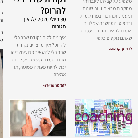
הר
משפיע על קבלתו לעבודה?
להרוס?
מחקרים מראים זויות שונות
כת
ומעניינות.הזכרו בפרדיגמות
30 ביולי 2020
אין
וב
ובדפוסי המחשבה שמלווים
תגובות
אתכם לראיון. הזכרו בעמדה
בפ
איך מחוללים נקודת שבר בלי
שאתם נוקטים כלפי
מה
להרוס? איך מייצרים נקודת
להמשך קריאה»
שבר בלי להשאיר פצועים? זיהוי
הדבר המדוייק שמפריע לי. זה
יכול להיות פעולה פשוטה, או
אמירה
להמשך קריאה»