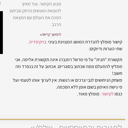
ה
מנוע הקיטור. עוד מאיץ
להוצאת האנשים הרחק מביתם
הפכה את העולם עם המצאת
הרכב
להמשך קריאה»
קישור מומלץ להגדרת המושג המצוינת בעיני
בויקיפדיה.
שתי הערות ודיוקים:
תקשורת "תנית" על פי מרשל רוזנברג אינה תקשורת אלימה. אני
ממליץ להתעלם ממה שכתוב בסוגריים. אכתוב על זה בנפרד וזה
חשוב!
משחק הניחושים לגבי צרכים או רגשות: אין לערוך אותו לטעמי ועל
פי גישת האימון בשום אופן ללא הסכמה.
כנסו
לקישור.
מומלץ מאוד.
לתגובות והתייחסויות - שלח/י: