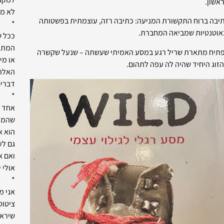
אשון.
לא מע
יבה ברוח התקשורת המניעה: כתיבה רזה, עוצמתית בפשטותה
*
אוטנטיות שמביאה המחברת.
ככל ש
המתאמ
תיח מתארת שריל רגע במסע האמיתי שעשתה – שנעל שקשרה
או מי
זוג היחיד שהיה לה עפה לתהום.
האלה 
דברים
*
אחד מ
שהמתא
הוא א
גם לע
ואם א
אולי 
*
אני מ
ציטוט
שיראה