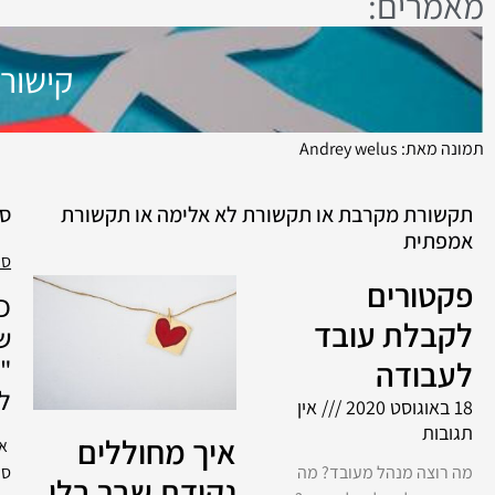
מאמרים:
קישורי
תמונה מאת: Andrey welus
תקשורת מקרבת או תקשורת לא אלימה או תקשורת
ספ
אמפתית
ספ
פקטורים
D
לקבלת עובד
ש
"
לעבודה
ל
18 באוגוסט 2020
אין
תגובות
איך מחוללים
אי
ספ
מה רוצה מנהל מעובד? מה
נקודת שבר בלי