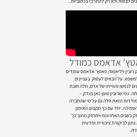
ים לצפות ולא רק להתרכז בכתוביות..
ץ' אדאמס כמודל
 רובין ויליאמס/ פאטץ' אדאמס עומדים
משפט. על הבאים לעסוק בעניינים
ים לנפשו והווייתו של אדם, חלה חובת
ה. כפי שרובין טוען כאן בצדק –
דדות הזאת חלה גם על מי שהחברה
סמיכה. יחד עם כך מקצוע האימון
 בשנים האחרונות ויתחזק מתוך כך
נתון לביקורת ציבורית ומדעית
ת.