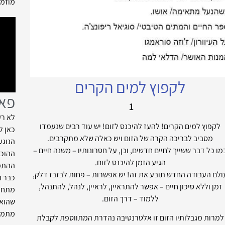
מוזמנ
לקפוץ למים הקרים
פאט
1
לא רק
לקפוץ למים הקרים!
להעז להיכנס לזום! יש עוד רבים שנעמדו
כאן ל
מסביב לבריכה הקרה של הזום ויש כאלה שלא מתקרבים.
הנוגע
מו כל דבר ששייך לחיים חדשים, וכן, על חסרונותיו – משנה חיים –
ההוכח
הגיע הזמן להיכנס לזום.
ההתמו
ולם העבודה החדש תובע את זה! יש אפשרות – פחות לבזבז דלק,
כבר ה
זמן וללא סיכון חיים – אפשר להתראיין, לראיין, לנהל, להתנהל,
מתחזק
ללמוד – דרך הזום.
שהוא 
מתמד
למרות מגבלותיו הזום זו אלטרנטיבה נהדרת המתווספת לקבלת