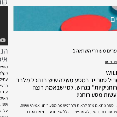
קור
ם
הנע
רים מעוררי השראה 1
אימ
ר מסע
מחשבת
WIL
הקלאס
ריל סטרייד במסע משלה שיש בו הכל מלבד
עתיקו
הרעיו
רוחניקיות" בגרוש. למי שבאמת רוצה
עוד מ
עשות מסע רוחני!
האימו
ושמוב
ן ספר מתאים מזה לראות ולהרגיש מה מסע רוחני אמיתי עושה.
על המ
ר עובדתי, רגשי, לא מתיימר בכלל שאיתו עברתי את הסדר
למקור