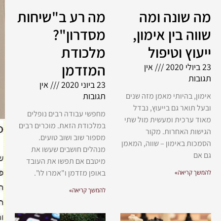
מה שונה ומה
מה רע ב"שיחות
שווה בין אימון,
מסדרון"?
ייעוץ וטיפול
מלכודת
המזדמן
23 ביולי 2020
אין
תגובות
23 ביוני 2020
אין
תגובות
אימון, בהיותי מאמן מזה שנים
ובעל תואר גם בייעוץ, נבדל
מחפשי עבודה רבים נופלים
מאוד ערכית ומעשית מול שתי
במלכודת הזאת. מוכרים רבים
הגישות האחרות. מקור
מספור שוב ושוב טועים.
הסמכות באימון – שווה, המאמן
מנהלים חושבים שעשו את
גם אם
מיטבם אם תפשו את העובד
באופן מזדמן ו"אמרו לו".
להמשך קריאה»
להמשך קריאה»