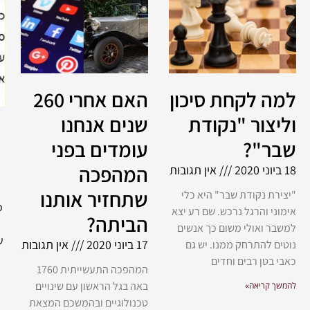
למה לקחת סיכון
האם אחרי 260
וליצור "נקודת
שנים אנחנו
שבר"?
עומדים בפני
המהפכה
18 ביוני 2020
אין תגובות
שתחזיר אותנו
"יצירת נקודת שבר" היא כלי
כ
אימוני והרגל נרכש. שם רע יצא
הביתה?
למשבר ואולי משום כך אנשים
ע
17 ביוני 2020
אין תגובות
נוטים להתרחק ממנו. יש גם
כאבי בטן רבים וחדים
המהפכה התעשייתית 1760
באה בגל הראשון עם שינויים
להמשך קריאה»
טכנולוגיים ובהמשכם המצאת