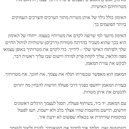
מטרותיהם האישיות.
האימון כולל גילוי של אותן מטרות מתוך הערכים והצרכים העמוקים
ביותר הפועמים בך.
האימון מיועד למי שרוצה לקדם את מטרותיו בעצמו. ייחודו של האימון
הוא בכך שהוא מעביר בהדרגה מטודות (דרכים) שיטתיות לניהול החיים
שלך ולפיתוח האישי שלך – לידייך. כדי לקדם את מטרותיך באופן עצמאי
מפה והלאה, עליך לקחת פרק למידה ויישום שבו עליך ראשית דבר,
לבקש את עזרת המאמן.
המאמן הוא מאפשר שבעזרתו תגלה את עצמך, את חזונך, את מטרותיך.
בעזרת המאמן ייחשפו בפניך דרכי פעולה חדשות להבחין מה יתרום
להגשים את איתן מטרות.
עם המאמן, יד ביד, בשיתוף פעולה, תסגל לעצמך הרגלים ראשונים
חדשים, תיישם מחשבות שהיו אצלך בלב ולא יישמת, תעז לפעול
במקומות שוויתרת או בכאלה שפשוט לא ידעת איך.
כשתעשה זאת, תלמד איך למדוד את תוצאותיך, להבין וליצור לעצמך