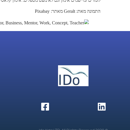
לומדים ומיישמים אימון וגם לא מעט מטפלים. אימון קלאסי ו
התמונה מאת: Geralt מאתר: Pixabay