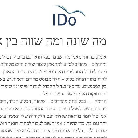
מה שונה ומה שווה בין אי
אימון, בהיותי מאמן מזה שנים ובעל תואר גם בייעוץ, נבד
ומהחיים – מחוייב לסייע למתאמן ליצור יצירת חיים מקורי
מתנהלים כל התהליכים הקוגנטיביים/ מחשבתיים. המאמן – ח
לקוח בתור הנחת בסיס – חקר מבוסס מדדים וראיות יש באי
בין המפגשים. עד כאן בגדול ההבדל למרות שיהיו מי שיגידו
זה הפוקוס העיקרי של הגישות האלו.
הדומה – – בכל אחת מהדרכים – שיחות, הכלה, קבלה, דיבור
ייחודית משלו לטפל בעבר. בעיקר ההתעסקות היא בהווה-עב
אני יכול לומר בודאות שאיתי ועם הלקוחות שלי האימון עו
שונים. ולכן , כל מה שכתבתי כאן התייחס למאמנים שהתפת