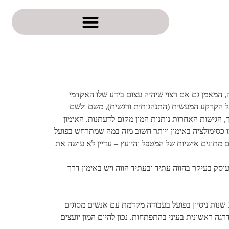
ה, המאמן גם אם רצוי שיהיה עצום בידע שלו האקדמי
ד על הקרקע המעשית (התנהגותית ורגשית), משם ולשם
, הגישות האחרות נותנות המון מקום לדעתנות. האימון
 כסימולציה באימון ויותר חשוב מזה במה שמתרחש בפועל
גם מתונים אישיות של המטפל והיועץ – עדיין לא עושה את
סק בעיקר בהווה עתיד ובעתיד הווה ויש באימון דרך
יחד עם כך, כדי להיות מאמן חשוב לצבור לפחות תואר ראשון בתחום מדעי ההתנהגות/ חינוך/ עו"ס ועד שמתחילים שווה לצבור לפחות 5 שנות ניסיון בפועל בעבודה מקדמת עם אנשים מסוגים
ה ראשונית בעיני בהתפתחות. נכון להיום המון יועצים