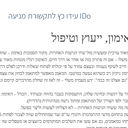
IDo עידו כץ לתקשורת מניעה
מון, ייעוץ וטיפול
ל מאוד ערכית ומעשית מול שתי הגישות האחרות. מקור הסמכות באימון – שוו
ת משלו – אם זה פתרון כזה או אחר או דרך חיים. האימון רגליו מונחות מאו
ייב לשקף בענווה ובעצם נמדד על פי יכולתו לפתוח שאלות ודרכן לפלס דרך
מון ניקיון רב כשהוא נעשה במיטבו. המאמן מאפשר למתאמן לבחון את עצמו
 "גם אצלנו זה ככה". ידע מעמיק משלי – זה לא! זה שחלק מהדברים קיימם ו
 על רגשות ובחינה שלהן, התעסקות בעבר בהווה ובעתיד . הבדל – האימון עו
ר ולפי הצורך של המתאמן ומתוך גישה מנהיגותית (הדדית).
שה מה ששתי הגישות האחרות – לא הצליחו לעשות וליצר בפועל.
חו כמאמנים, גם אם עשו את השלבים המוקדמים כיועצים או מטפלים שזו דרג