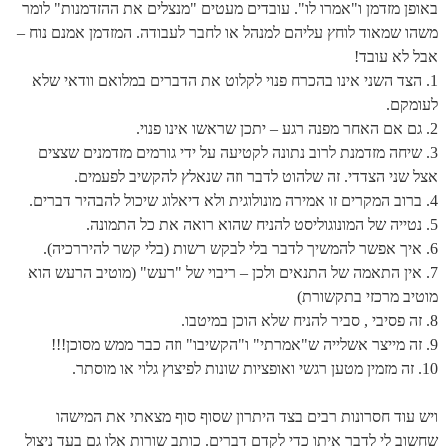
באופן מזדמן ו"אמרו לו". עובדים מעטים "מנצלים את ההזדמנות" לומר
משהו שמאוד לוחץ עליהם למנהל או לחבר לעבודה. המזדמן אמנם נוח –
אבל לא עובד!
1. הצד השני אינו בהכרח פנוי לקלוט את הדברים במלואם וודאי שלא
לעומקם.
2. גם אם האחר מפנה רגע – יתכן שראשו אינו פנוי.
3. שיחה מזדמנת לרוב נתונה לקטיעה על ידי גורמים מזדמנים שצצים
אצל שני הצדדי. זה שלהוט לדבר וזה שנאלץ להקשיב לפעמים.
4. ברוב המקרים זו אמירה מונולוגית ולא דיאלוג שיכול להבהיר דברים.
5. נטייה של המונוגוליסט להניח שהוא רואה את כל התמונה.
6. איך אפשר להמשיך לדבר בלי לבקש רשות (בלי קשר להיררכיה).
7. אין התאמה של התנאים ולכן – ריבוי של "רעש" (מוטיב הרעש הוא
מוטיב מרכזי בתקשורת)
8. זה פסיבי , סביר להניח שלא הוכן במיטבו.
9. זה מייצר אשלייה ש"אמרתי" ו"הקשיבו" וזה כבר ממש מסוכן!!!
10. זה מזמין מטען רגשי ואופציות שונות לפיצוץ גלוי או מוסתר.
ויש עוד חסרונות רבים בצד היתרון שסוף סוף מצאתי את המישהו
שחשוב לי לדבר איתו כדי לקדם דברים. כותב שורות אלו גם בעד ניצול