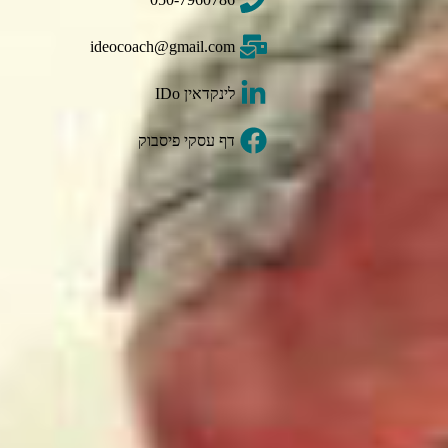
ideocoach@gmail.com
לינקדאין IDo
דף עסקי פיסבוק