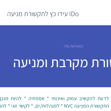
IDo עידו כץ לתקשורת מניעה
המומחיות שלי:
רת מקרבת ומניעה
לדעת להקשיב עמוק ואיכותי * אמפתיה * להיות מוב
התקשורת המניעה NVC * למנהלות/ים, * לקשר זוגי * להורות * לחיים.