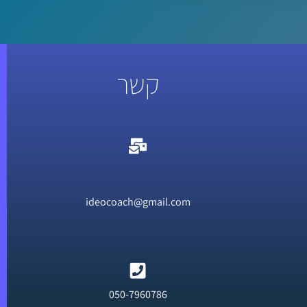
קשר
ideocoach@gmail.com
050-7960786